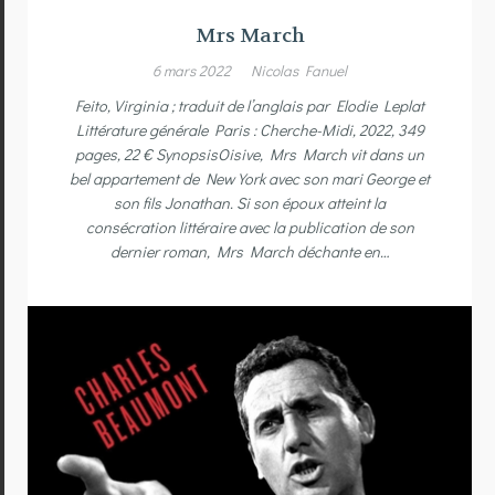
Mrs March
6 mars 2022
Nicolas Fanuel
Feito, Virginia ; traduit de l’anglais par Elodie Leplat
Littérature générale Paris : Cherche-Midi, 2022, 349
pages, 22 € SynopsisOisive, Mrs March vit dans un
bel appartement de New York avec son mari George et
son fils Jonathan. Si son époux atteint la
consécration littéraire avec la publication de son
dernier roman, Mrs March déchante en…