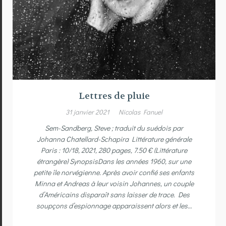
Lettres de pluie
31 janvier 2021
Nicolas Fanuel
Sem-Sandberg, Steve ; traduit du suédois par
Johanna Chatellard-Schapira Littérature générale
Paris : 10/18, 2021, 280 pages, 7.50 € (Littérature
étrangère) SynopsisDans les années 1960, sur une
petite île norvégienne. Après avoir confié ses enfants
Minna et Andreas à leur voisin Johannes, un couple
d’Américains disparaît sans laisser de trace. Des
soupçons d’espionnage apparaissent alors et les…