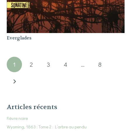
Everglades
1
2
3
4
…
8
Articles récents
Fièvre noire
Wyoming, 1863 : Tome 2 : L’arbre au pendu