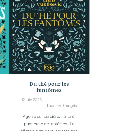
Du thé pour les
fantômes
12 juin 2025
Laureen François
Agonie est sorcière. Félicité,
passeuse de fantômes. Le
silence dure depuis trente ans