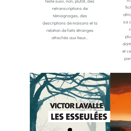
texte suivi, non, plutôt, des
fic
retranscriptions de
afri
témoignages, des
sa c
descriptions de maisons et la
relation de faits étranges
plu
attachés aux lieux…
dont
et c
par