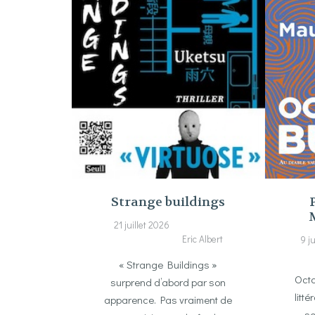
Strange buildings
21 juillet 2026
Eric Albert
9 j
« Strange Buildings »
Octa
surprend d’abord par son
litt
apparence. Pas vraiment de
so