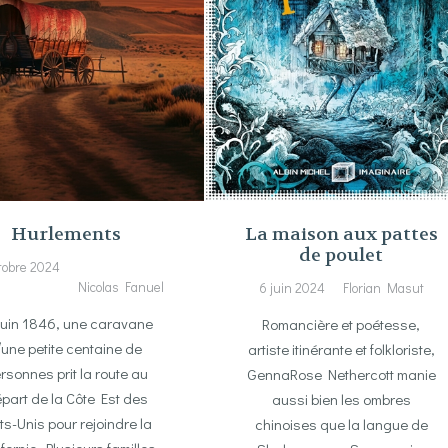
Hurlements
La maison aux pattes
de poulet
tobre 2024
Nicolas Fanuel
6 juin 2024
Florian Masut
juin 1846, une caravane
Romancière et poétesse,
’une petite centaine de
artiste itinérante et folkloriste,
rsonnes prit la route au
GennaRose Nethercott manie
part de la Côte Est des
aussi bien les ombres
ts-Unis pour rejoindre la
chinoises que la langue de
ifornie. Plusieurs familles