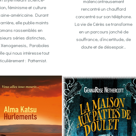
malencontreusement
tion, féminisme et culture
rencontré un chauffard
caine-américaine. Durant
concentré sur son téléphone.
arrière, elle publie maints
La vie de Cérès se transforme
romans rassemblés en
en un parcours jonché de
sieurs séries distinctes,
souffrance, d’incertitude, de
 Xenogenesis, Paraboles
doute et de désespoir…
elle qui nous intéresse tout
ticulièrement : Patternist.