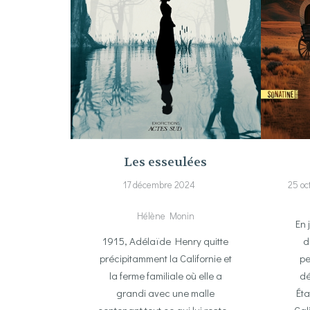
Les esseulées
17 décembre 2024
25 oc
Hélène Monin
En 
1915, Adélaïde Henry quitte
d
précipitamment la Californie et
pe
la ferme familiale où elle a
dé
grandi avec une malle
Éta
contenant tout ce qui lui reste…
Cal