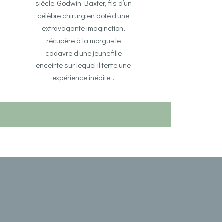
siècle. Godwin Baxter, fils d’un
célèbre chirurgien doté d’une
extravagante imagination,
récupère à la morgue le
cadavre d’une jeune fille
enceinte sur lequel il tente une
expérience inédite…