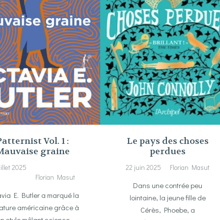
Patternist Vol. 1 :
Le pays des choses
Mauvaise graine
perdues
uillet 2025
22 juin 2025
Florian Masut
Florian Masut
Dans une contrée peu
via E. Butler a marqué la
lointaine, la jeune fille de
érature américaine grâce à
Cérès, Phoebe, a
n style mêlant science-