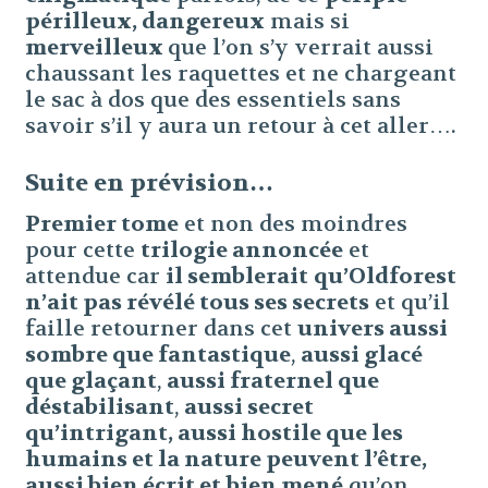
périlleux, dangereux
mais si
merveilleux
que l’on s’y verrait aussi
chaussant les raquettes et ne chargeant
le sac à dos que des essentiels sans
savoir s’il y aura un retour à cet aller….
Suite en prévision…
Premier tome
et non des moindres
pour cette
trilogie annoncée
et
attendue car
il semblerait
qu’Oldforest
n’ait pas révélé tous ses secrets
et qu’il
faille retourner dans cet
univers aussi
sombre que fantastique
,
aussi glacé
que glaçant
,
aussi fraternel que
déstabilisant
,
aussi secret
qu’intrigant, aussi hostile que les
humains et la nature peuvent l’être,
aussi bien écrit et
bien mené
qu’on