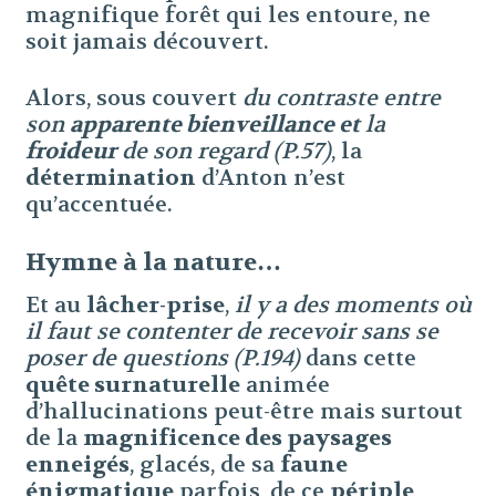
magnifique forêt qui les entoure, ne
soit jamais découvert.
Alors, sous couvert
du contraste entre
son
apparente bienveillance et
la
froideur
de son regard (P.57)
, la
détermination
d’Anton n’est
qu’accentuée.
Hymne à la nature…
Et au
lâcher-prise
,
il y a des moments où
il faut se contenter de recevoir sans se
poser de questions (P.194)
dans cette
quête surnaturelle
animée
d’hallucinations peut-être mais surtout
de la
magnificence des paysages
enneigés
, glacés, de sa
faune
énigmatique
parfois, de ce
périple