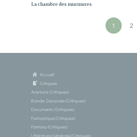
La chambre des murmures
1
2
Accueil
Critiques
Aventure (Critiques)
Bande Dessinée (Critiques)
Documents (Critiques)
Fantastique (Critiques)
Fantasy (Critiques)
Littérature Générale (Critiques)