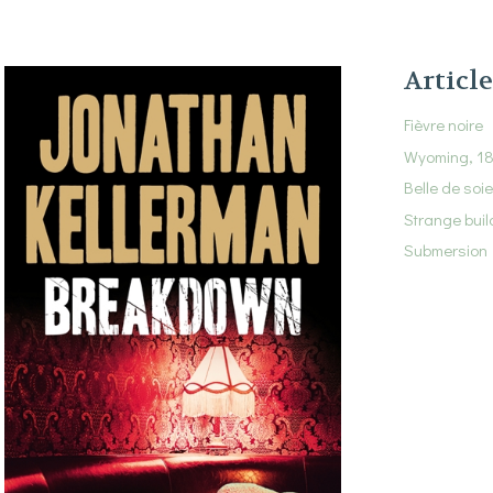
Article
Fièvre noire
Wyoming, 186
Belle de soie
Strange buil
Submersion