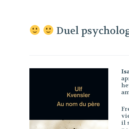
Duel psychologi
Is
ap
he
am
Fr
vi
il