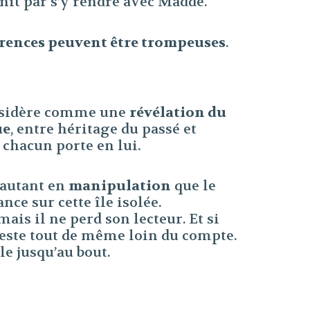
init par s’y rendre avec Madde.
rences peuvent être trompeuses
.
considère comme une
révélation du
ue
, entre héritage du passé et
 chacun porte en lui.
d autant en
manipulation
que le
nce sur cette île isolée.
is il ne perd son lecteur. Et si
 reste tout de même loin du compte.
ble jusqu’au bout.