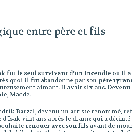
que entre père et fils
ak
fut le seul
survivant d’un incendie
où il a
rès quoi il fut abandonné par son
père tyran
ureusement aimant. Il avait six ans. Devenu a
ie, Madde.
edrik Barzal, devenu un artiste renommé, re
e d’Isak vint ans après le drame qui a décimé l
 souhaite
renouer avec son fils
avant de mourir