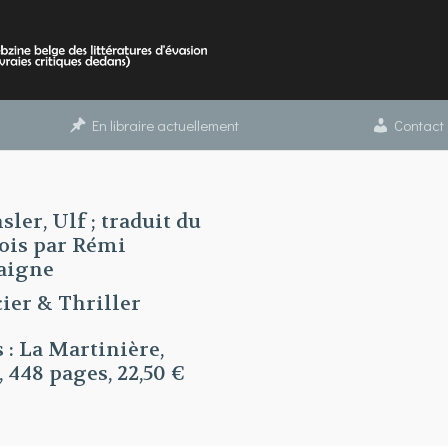
En libraire actuellement
Contact
sler, Ulf ; traduit du
ois par Rémi
aigne
cier & Thriller
s : La Martinière,
, 448 pages, 22,50 €