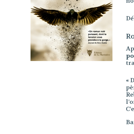
no
Dé
Ro
Ap
po
tr
«
D
pè
Re
l’
C’
Ba