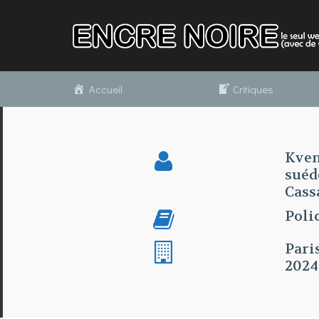
Accueil
Critiques
Kven
suéd
Cass
Poli
Pari
2024