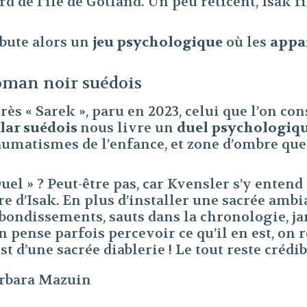
rd de l’île de Gotland. Un peu réticent, Isak f
bute alors un
jeu psychologique
où les
appa
man noir suédois
rès « Sarek », paru en 2023, celui que l’on 
lar suédois
nous livre un
duel psychologiq
aumatismes de l’enfance, et zone d’ombre que
uel » ? Peut-être pas, car Kvensler s’y enten
re d’Isak. En plus d’installer une sacrée ambia
bondissements, sauts dans la chronologie, jama
on pense parfois percevoir ce qu’il en est, on
est d’une sacrée diablerie ! Le tout reste crédi
rbara Mazuin