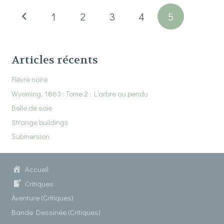
1
2
3
4
5
Articles récents
Fièvre noire
Wyoming, 1863 : Tome 2 : L’arbre au pendu
Belle de soie
Strange buildings
Submersion
Accueil
Critiques
Aventure (Critiques)
Bande Dessinée (Critiques)