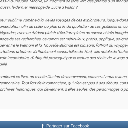
essin d’une jolie Maorie, un fragment de jade vert, des photos d’un monde 
aussi, le dernier message de Lucie à Viktor ?
teur sublime, ramène à la vie les voyages de ces explorateurs, jusque dans
mentation, afin de coller au plus près du quotidien de ces goélettes en con
légendes, avec un évident plaisir d’écriture pleine de saveur et très imagée
image de ses recherches, ce roman est méticuleux, précis, appliqué, soigné 
er entre le Vietnam et la Nouvelle-Zélande est plaisant, l’attrait du voyag
riptions urbaines véritablement sensorielles de Hué, ville natale de l’aute
oir incantatoire, d’ubiquité provoqué par la lecture des récits de voyage 
aillé.
erminant ce livre, on a cette illusion de mouvement, comme si nous avio
emporains. Tout l’art de la romancière, qui n’en est pas à ses débuts, con
archives historiques, qui deviennent, à elles seules, des personnages à part
Partager sur Facebook