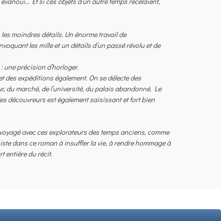
évanoui… Et si ces objets d’un autre temps recelaient,
 les moindres détails. Un énorme travail de
voquant les mille et un détails d’un passé révolu et de
.
: une précision d’horloger.
e et des expéditions également. On se délecte des
ur, du marché, de l’université, du palais abandonné. Le
des découvreurs est également saisissant et fort bien
ns voyagé avec ces explorateurs des temps anciens, comme
siste dans ce roman à insuffler la vie, à rendre hommage à
 entière du récit.