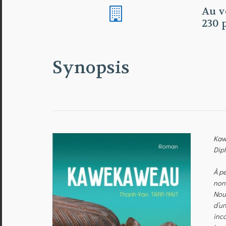
Au ve
230 
Synopsis
Kawe
Dipl
À pe
non 
Nouv
d’un
inco