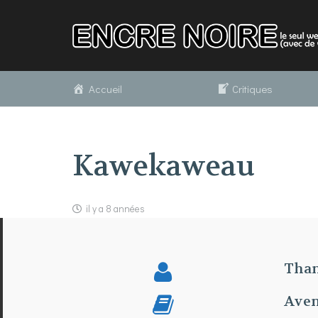
Accueil
Critiques
Kawekaweau
il y a 8 années
Than
Aven