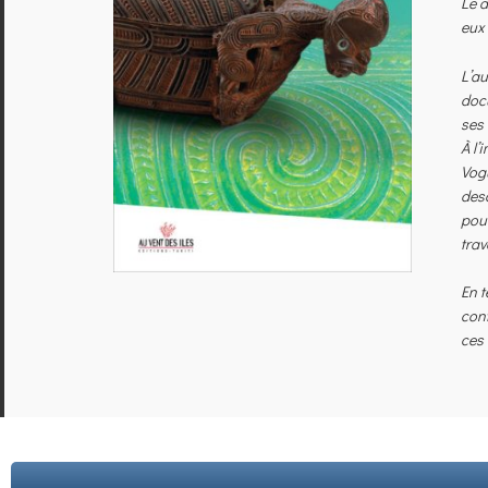
Le d
eux 
L’au
docu
ses 
À l’
Vogu
desc
pouv
trav
En t
cont
ces 