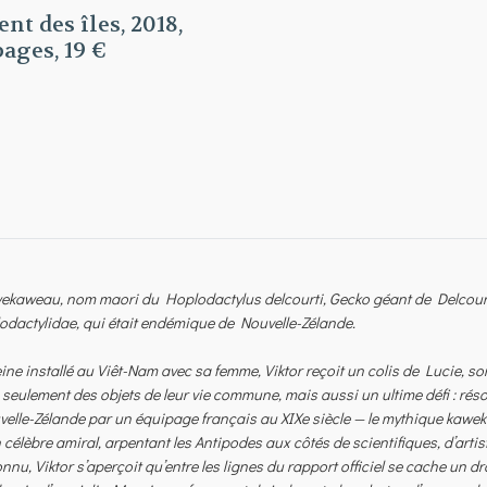
nt des îles, 2018,
pages, 19 €
kaweau, nom maori du Hoplodactylus delcourti, Gecko géant de Delcourt, 
odactylidae, qui était endémique de Nouvelle-Zélande.
ine installé au Viêt-Nam avec sa femme, Viktor reçoit un colis de Lucie, s
seulement des objets de leur vie commune, mais aussi un ultime défi : rés
elle-Zélande par un équipage français au XIXe siècle — le mythique kawe
 célèbre amiral, arpentant les Antipodes aux côtés de scientifiques, d’artist
nnu, Viktor s’aperçoit qu’entre les lignes du rapport officiel se cache un d