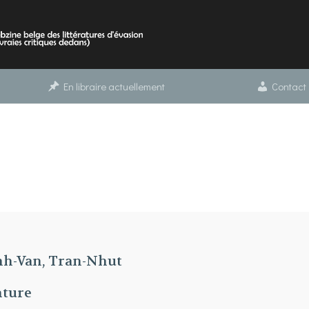
En libraire actuellement
Contact
h-Van, Tran-Nhut
ture