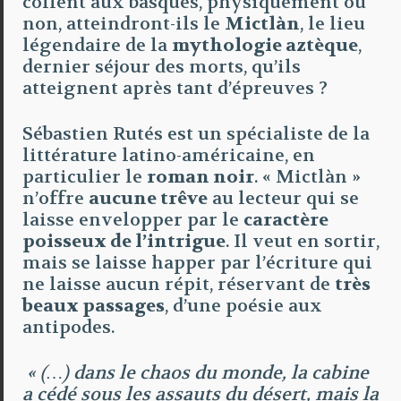
collent aux basques, physiquement ou
non, atteindront-ils le
Mictlàn
, le lieu
légendaire de la
mythologie aztèque
,
dernier séjour des morts, qu’ils
atteignent après tant d’épreuves ?
Sébastien Rutés est un spécialiste de la
littérature latino-américaine, en
particulier le
roman noir
. « Mictlàn »
n’offre
aucune trêve
au lecteur qui se
laisse envelopper par le
caractère
poisseux de l’intrigue
. Il veut en sortir,
mais se laisse happer par l’écriture qui
ne laisse aucun répit, réservant de
très
beaux passages
, d’une poésie aux
antipodes.
« (…) dans le chaos du monde, la cabine
a cédé sous les assauts du désert, mais la