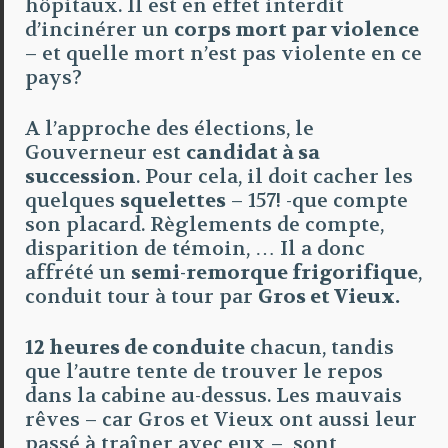
hôpitaux. Il est en effet interdit
d’incinérer un
corps mort par violence
– et quelle mort n’est pas violente en ce
pays?
A l’approche des élections, le
Gouverneur est
candidat à sa
succession
. Pour cela, il doit cacher les
quelques
squelettes
– 157! -que compte
son placard. Règlements de compte,
disparition de témoin, … Il a donc
affrété un
semi-remorque frigorifique
,
conduit tour à tour par
Gros et Vieux.
12 heures de conduite
chacun, tandis
que l’autre tente de trouver le repos
dans la cabine au-dessus. Les mauvais
rêves – car Gros et Vieux ont aussi leur
passé à traîner avec eux – sont